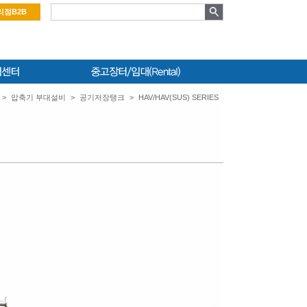
리점B2B
>
압축기 부대설비
>
공기저장탱크
>
HAV/HAV(SUS) SERIES