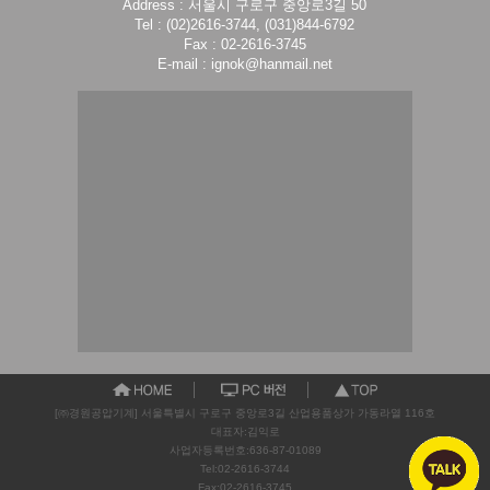
Address : 서울시 구로구 중앙로3길 50
Tel : (02)2616-3744, (031)844-6792
Fax : 02-2616-3745
E-mail : ignok@hanmail.net
[㈜경원공압기계] 서울특별시 구로구 중앙로3길 산업용품상가 가동라열 116호
대표자:김익로
사업자등록번호:636-87-01089
Tel:02-2616-3744
Fax:02-2616-3745