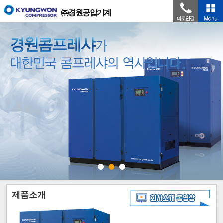
㈜경원공압기계
제품소개