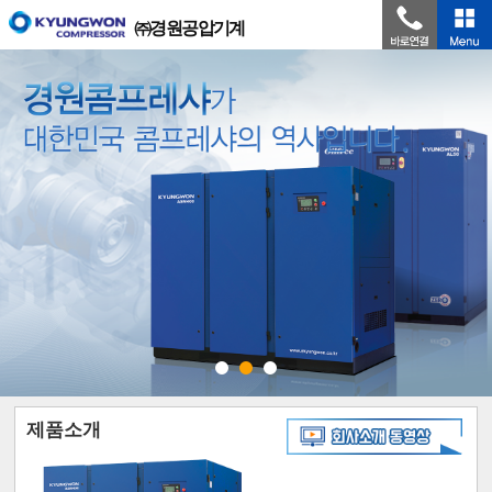
㈜경원공압기계
제품소개