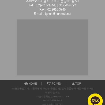
Address : 서울시 구로구 중앙로3길 50
Tel : (02)2616-3744, (031)844-6792
Fax : 02-2616-3745
E-mail : ignok@hanmail.net
[㈜경원공압기계] 서울특별시 구로구 중앙로3길 산업용품상가 가동라열 116호
대표자:김익로
사업자등록번호:636-87-01089
Tel:02-2616-3744
Fax:02-2616-3745