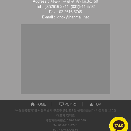
Address : 서울시 구로구 중앙로3길 50
Tel : (02)2616-3744, (031)844-6792
Fax : 02-2616-3745
E-mail : ignok@hanmail.net
[㈜경원공압기계] 서울특별시 구로구 중앙로3길 산업용품상가 가동라열 116호
대표자:김익로
사업자등록번호:636-87-01089
Tel:02-2616-3744
Fax:02-2616-3745