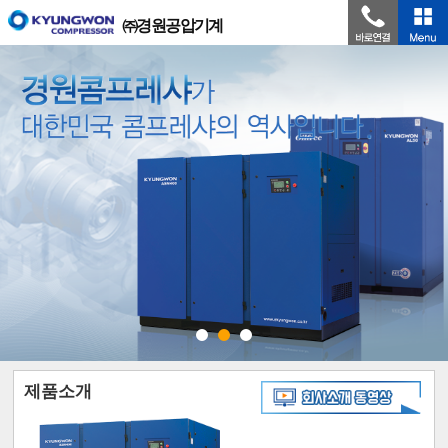
㈜경원공압기계
제품소개